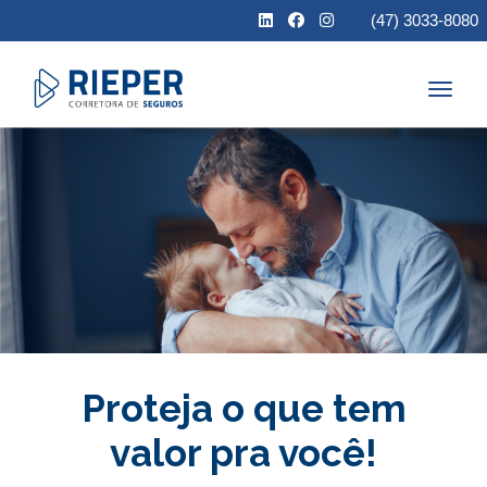
(47) 3033-8080
Toggl
naviga
Proteja o que tem
valor pra você!